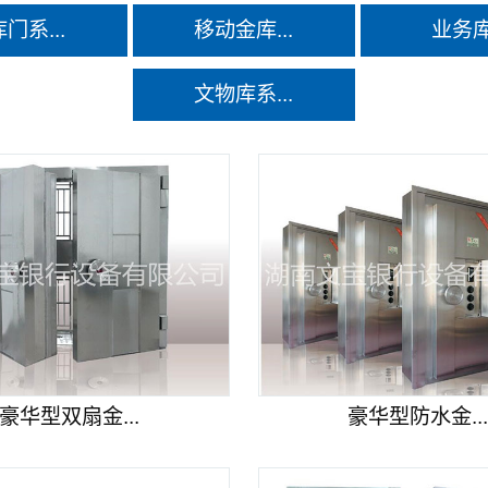
门系...
移动金库...
业务
文物库系...
豪华型双扇金...
豪华型防水金..