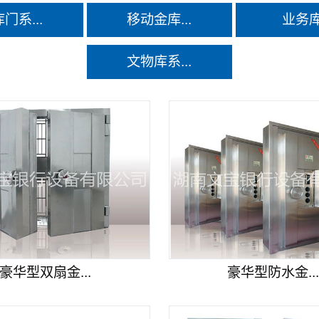
门系...
移动金库...
业务
文物库系...
豪华型双扇金...
豪华型防水金..