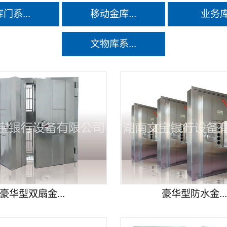
门系...
移动金库...
业务
文物库系...
豪华型双扇金...
豪华型防水金..