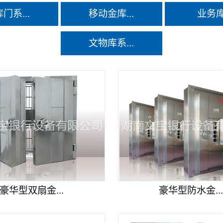
门系...
移动金库...
业务
文物库系...
豪华型双扇金...
豪华型防水金..