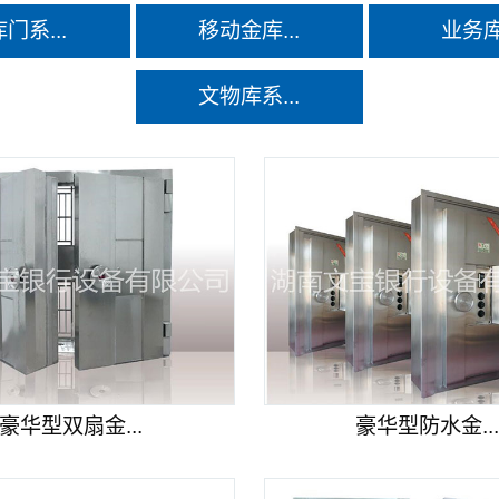
门系...
移动金库...
业务
文物库系...
豪华型双扇金...
豪华型防水金..