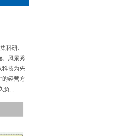
家集科研、
捷、风景秀
以科技为先
”的经营方
...