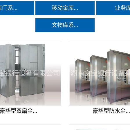
门系...
移动金库...
业务
文物库系...
豪华型双扇金...
豪华型防水金..