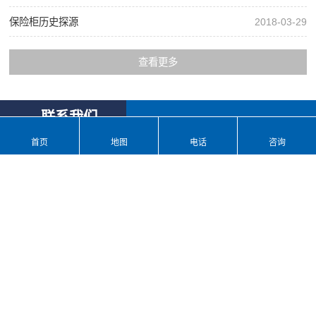
保险柜历史探源
2018-03-29
查看更多
联系我们
首页
地图
电话
咨询
单位名称:
湖南文宝银行设备有限公司
联系电话:
07305690288 （点击立即拨打）
联系地址:
湖南省汨罗市长乐镇
版权所有：湖南文宝银行设备有限公司
地址：湖南省汨罗市长乐镇 技术支持：
竞网智赢