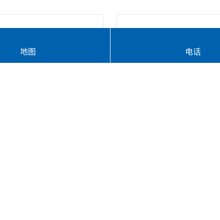
门系...
移动金库...
业务
文物库系...
地图
电话
豪华型双扇金...
豪华型防水金..