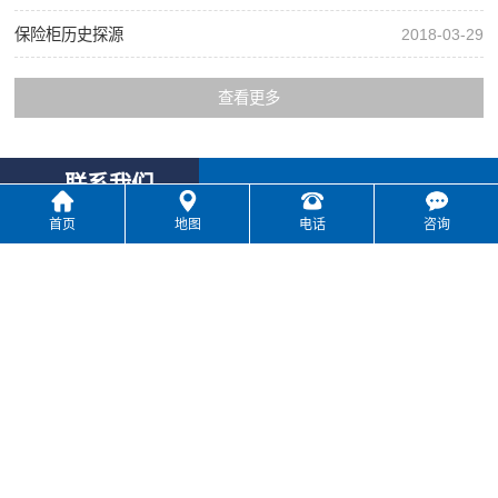
保险柜历史探源
2018-03-29
查看更多
联系我们
首页
地图
电话
咨询
单位名称:
湖南文宝银行设备有限公司
联系电话:
07305690288 （点击立即拨打）
联系地址:
湖南省汨罗市长乐镇
版权所有：湖南文宝银行设备有限公司
地址：湖南省汨罗市长乐镇 技术支持：
竞网智赢