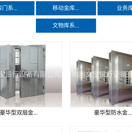
门系...
移动金库...
业务
文物库系...
豪华型双扇金...
豪华型防水金..