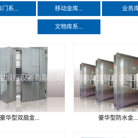
门系...
移动金库...
业务
文物库系...
豪华型双扇金...
豪华型防水金..